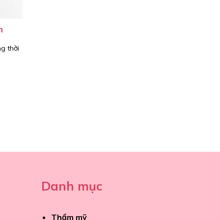
n
g thời
Danh mục
Thẩm mỹ