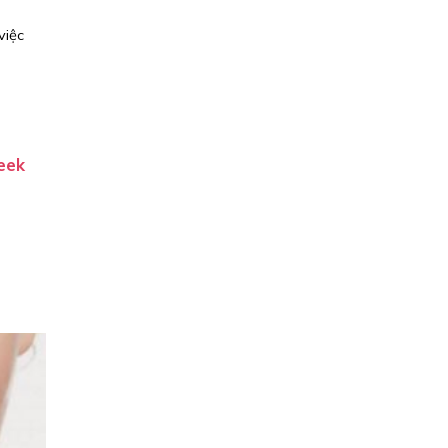
việc
eek