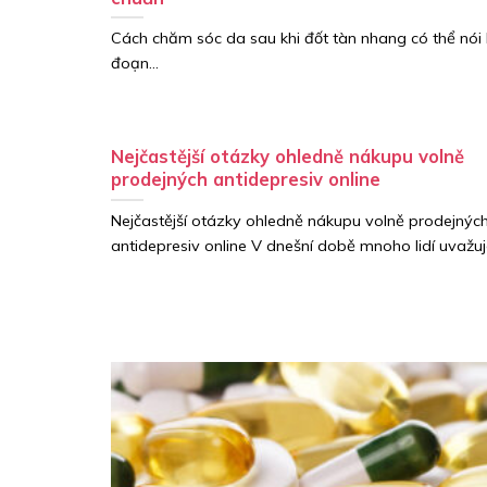
Cách chăm sóc da sau khi đốt tàn nhang có thể nói l
đoạn...
Nejčastější otázky ohledně nákupu volně
prodejných antidepresiv online
Nejčastější otázky ohledně nákupu volně prodejnýc
antidepresiv online V dnešní době mnoho lidí uvažuje