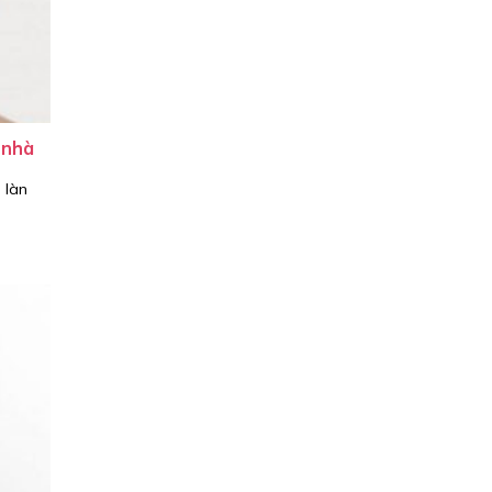
 nhà
 làn