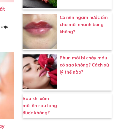
ất
Có nên ngâm nước ấm
cho môi nhanh bong
 chịu
không?
Phun môi bị chảy máu
có sao không? Cách xử
lý thế nào?
Sau khi xăm
môi ăn rau lang
được không?
ay