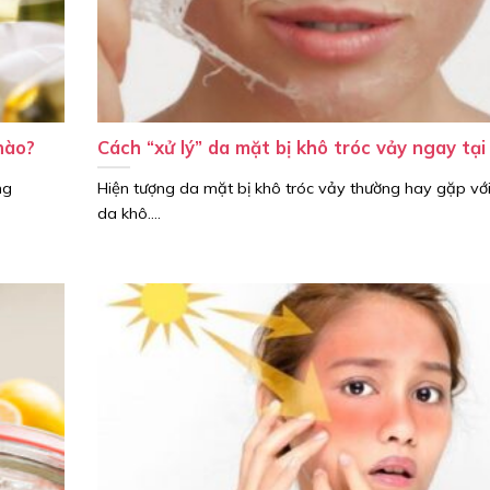
nào?
Cách “xử lý” da mặt bị khô tróc vảy ngay tại
ng
Hiện tượng da mặt bị khô tróc vảy thường hay gặp với
da khô....