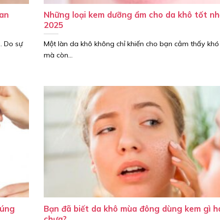
 an
Những loại kem dưỡng ẩm cho da khô tốt nh
2025
. Do sự
Một làn da khô không chỉ khiến cho bạn cảm thấy khó
mà còn...
đúng
Bạn đã biết da khô mùa đông dùng kem gì h
chưa?