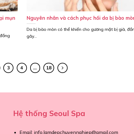
oại mụn
Nguyên nhân và cách phục hồi da bị bào mò
Da bị bào mòn có thể khiến cho gương mặt bị già, đồn
 đồng
gây...
3
4
…
18
Hệ thống Seoul Spa
Email:
info.lamdepchuyennghiep@gmail.com