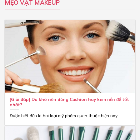
MẸO VẶT MAKEUP
[Giải đáp] Da khô nên dùng Cushion hay kem nền để tốt
nhất?
Được biết đến là hai loại mỹ phẩm quen thuộc hiện nay...