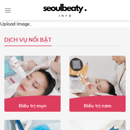
Skip
to
content
Upload Image...
DỊCH VỤ NỔI BẬT
Điều trị mụn
Điều trị nám