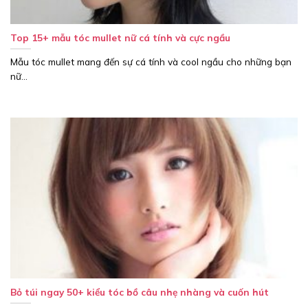
Top 15+ mẫu tóc mullet nữ cá tính và cực ngầu
Mẫu tóc mullet mang đến sự cá tính và cool ngầu cho những bạn
nữ...
Bỏ túi ngay 50+ kiểu tóc bồ câu nhẹ nhàng và cuốn hút