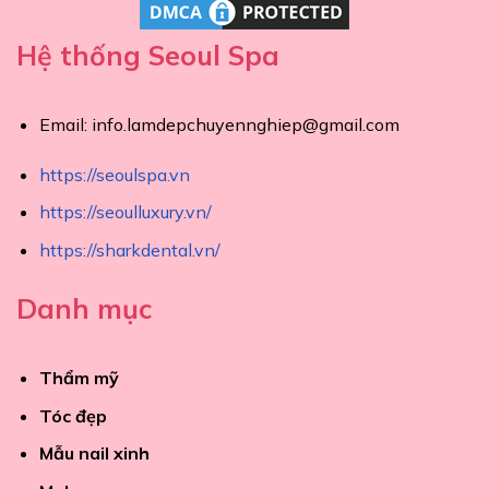
Hệ thống Seoul Spa
Email:
info.lamdepchuyennghiep@gmail.com
https://seoulspa.vn
https://seoulluxury.vn/
https://sharkdental.vn/
Danh mục
Thẩm mỹ
Tóc đẹp
Mẫu nail xinh