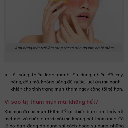
Ánh nắng mặt trời làm tăng sắc tố trên da làm da bị thâm
Lối sống thiếu lành mạnh: Sử dụng nhiều đồ cay,
nóng, dầu mỡ, không uống đủ nước, lười ăn rau xanh…
khiến cho tình trạng
mụn thâm
ngày càng tồi tệ hơn.
Vì sao trị thâm mụn mãi không hết?
Khi mụn đi qua
mụn thâm
để lại khiến bạn cảm thấy rất
mệt mỏi và chán nản vì mãi mà không hết thâm mụn. Có
lẽ do bạn đang áp dụng sai cách hoặc sử dụng những