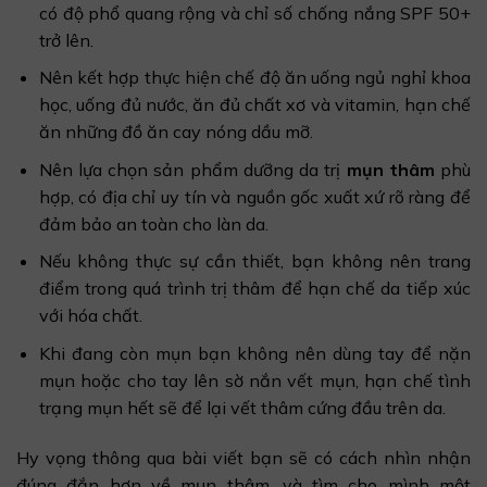
có độ phổ quang rộng và chỉ số chống nắng SPF 50+
trở lên.
Nên kết hợp thực hiện chế độ ăn uống ngủ nghỉ khoa
học, uống đủ nước, ăn đủ chất xơ và vitamin, hạn chế
ăn những đồ ăn cay nóng dầu mỡ.
Nên lựa chọn sản phẩm dưỡng da trị
mụn thâm
phù
hợp, có địa chỉ uy tín và nguồn gốc xuất xứ rõ ràng để
đảm bảo an toàn cho làn da.
Nếu không thực sự cần thiết, bạn không nên trang
điểm trong quá trình trị thâm để hạn chế da tiếp xúc
với hóa chất.
Khi đang còn mụn bạn không nên dùng tay để nặn
mụn hoặc cho tay lên sờ nắn vết mụn, hạn chế tình
trạng mụn hết sẽ để lại vết thâm cứng đầu trên da.
Hy vọng thông qua bài viết bạn sẽ có cách nhìn nhận
đúng đắn hơn về mụn thâm, và tìm cho mình một