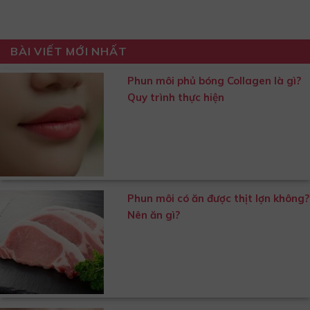
BÀI VIẾT MỚI NHẤT
Phun môi phủ bóng Collagen là gì?
Quy trình thực hiện
Phun môi có ăn được thịt lợn không?
Nên ăn gì?