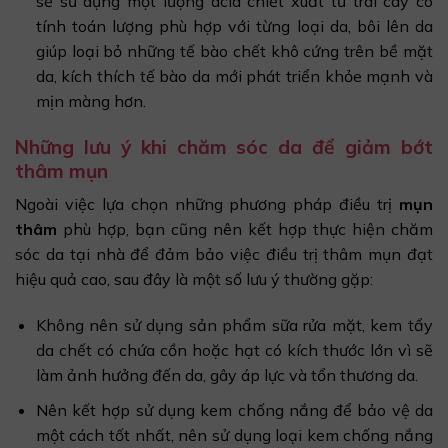
sẽ sử dụng một lượng acid chiết xuất từ trái cây có
tính toán lượng phù hợp với từng loại da, bôi lên da
giúp loại bỏ những tế bào chết khô cứng trên bề mặt
da, kích thích tế bào da mới phát triển khỏe mạnh và
mịn màng hơn.
Những lưu ý khi chăm sóc da để giảm bớt
thâm mụn
Ngoài việc lựa chọn những phương pháp điều trị
mụn
thâm
phù hợp, bạn cũng nên kết hợp thực hiện chăm
sóc da tại nhà để đảm bảo việc điều trị thâm mụn đạt
hiệu quả cao, sau đây là một số lưu ý thường gặp:
Không nên sử dụng sản phẩm sữa rửa mặt, kem tẩy
da chết có chứa cồn hoặc hạt có kích thước lớn vì sẽ
làm ảnh hưởng đến da, gây áp lực và tổn thương da.
Nên kết hợp sử dụng kem chống nắng để bảo vệ da
một cách tốt nhất, nên sử dụng loại kem chống nắng