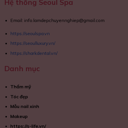
Hệ thống Seoul Spa
Email:
info.lamdepchuyennghiep@gmail.com
https://seoulspa.vn
https://seoulluxury.vn/
https://sharkdental.vn/
Danh mục
Thẩm mỹ
Tóc đẹp
Mẫu nail xinh
Makeup
https://s-life.vn/