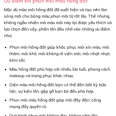
Ưu điểm khi phun môi màu hồng đất
Mặc dù màu môi hồng đất đã xuất hiện và tạo nên làn
sóng mới cho bảng màu phun môi từ rất lâu. Thế nhưng,
không ngẫu nhiên mà màu môi này lại được yêu thích và
lựa chọn đến vậy, phần lớn đều nhờ vào những ưu điểm
như:
Phun môi hồng đất giúp khắc phục môi xỉn màu, môi
thâm, môi khô, môi không rõ viền môi, môi nhợt nhạt,
kém sắc.
Màu hồng đất phù hợp với nhiều lứa tuổi, phong cách
makeup và trang phục khác nhau.
Diện màu môi hồng đất bạn có thể đến bất kỳ bữa
tiệc, sự kiện lớn, gặp gỡ bạn bè đều phù hợp,
Phun môi màu hồng đất giúp môi đầy đặn, căng
mọng đầy quyến rũ.
Quá trình phun môi không đau, không xâm lấn.