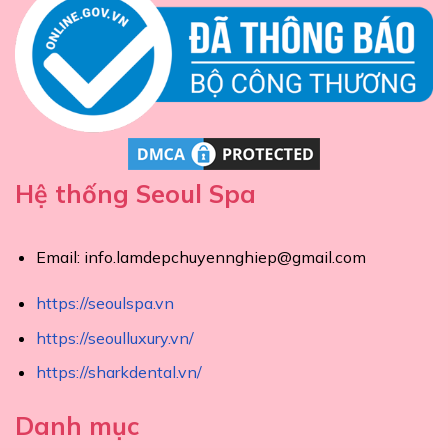
Hệ thống Seoul Spa
Email:
info.lamdepchuyennghiep@gmail.com
https://seoulspa.vn
https://seoulluxury.vn/
https://sharkdental.vn/
Danh mục