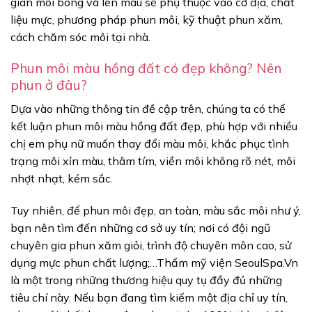
gian môi bong và lên màu sẽ phụ thuộc vào cơ địa, chất
liệu mực, phương pháp phun môi, kỹ thuật phun xăm,
cách chăm sóc môi tại nhà.
Phun môi màu hồng đất có đẹp không? Nên
phun ở đâu?
Dựa vào những thông tin đề cập trên, chúng ta có thể
kết luận phun môi màu hồng đất đẹp, phù hợp với nhiều
chị em phụ nữ muốn thay đổi màu môi, khắc phục tình
trạng môi xỉn màu, thâm tím, viền môi không rõ nét, môi
nhợt nhạt, kém sắc.
Tuy nhiên, để phun môi đẹp, an toàn, màu sắc môi như ý,
bạn nên tìm đến những cơ sở uy tín; nơi có đội ngũ
chuyên gia phun xăm giỏi, trình độ chuyên môn cao, sử
dụng mực phun chất lượng;…Thẩm mỹ viện SeoulSpa.Vn
là một trong những thương hiệu quy tụ đầy đủ những
tiêu chí này. Nếu bạn đang tìm kiếm một địa chỉ uy tín,