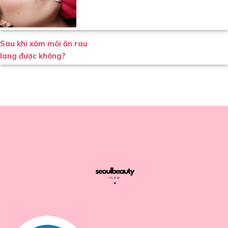
Sau khi xăm môi ăn rau
lang được không?