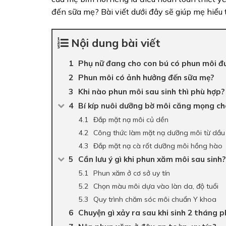
đến sữa mẹ? Bài viết dưới đây sẽ giúp mẹ hiểu
Nội dung bài viết
Phụ nữ đang cho con bú có phun môi đ
Phun môi có ảnh hưởng đến sữa mẹ?
Khi nào phun môi sau sinh thì phù hợp?
Bí kíp nuôi dưỡng bờ môi căng mọng ch
Đắp mặt nạ môi củ dền
Công thức làm mặt nạ dưỡng môi từ dầu 
Đắp mặt nạ cà rốt dưỡng môi hồng hào
Cần lưu ý gì khi phun xăm môi sau sinh?
Phun xăm ở cơ sở uy tín
Chọn màu môi dựa vào làn da, độ tuổi
Quy trình chăm sóc môi chuẩn Y khoa
Chuyện gì xảy ra sau khi sinh 2 tháng 