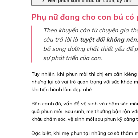
Nên phun xăm ở đâu an toàn, uy tín?
Phụ nữ đang cho con bú có
Theo khuyến cáo từ chuyên gia th
câu trả lời là
tuyệt đối không nên
bổ sung dưỡng chất thiết yếu để p
sự phát triển của con.
Tuy nhiên, khi phun môi thì chị em cần kiên
nhưng lại có vai trò quan trọng với sức khỏe 
khi tiến hành làm đẹp nhé.
Bên cạnh đó, vấn đề vệ sinh và chăm sóc môi 
quả phun môi. Sau sinh, mẹ thường bận rộn vớ
khâu chăm sóc, vệ sinh môi sau phun kỹ càng th
Đặc biệt, khi mẹ phun tại những cơ sở thẩm m