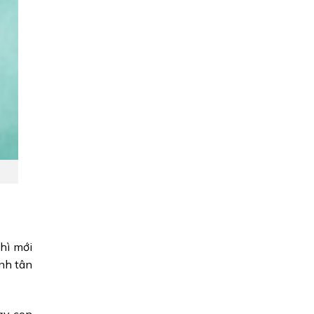
hì mới
ình tân
ạy con