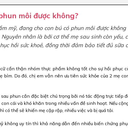
 phun môi được không?
ẩm mỹ, đang cho con bú có phun môi được không 
. Nguyên nhân là bởi cơ thể mẹ sau sinh còn yếu, 
hục hồi sức khoẻ, đồng thời đảm bảo tiết đủ sữa 
g cữ cẩn thận nhóm thực phẩm không tốt cho sự hồi phục c
mẹ bỉm. Do đó, chị em vẫn nên ưu tiên sức khỏe của 2 mẹ co
sau phun cần đặc biệt chú trọng bởi nó tác động trực tiếp đ
i con cái và khó khăn trong nhiều vấn đề sinh hoạt. Nếu cộn
ì có thể sẽ khiến mẹ cập rập, nhiều việc và bị quá tải.
ỹ không uy tín thì khả năng dẫn đến nhiều biến chứng phụ 