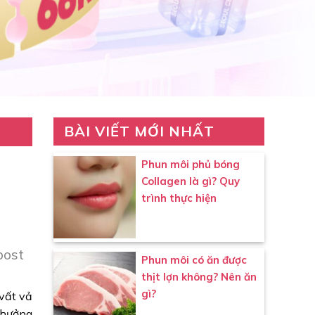
BÀI VIẾT MỚI NHẤT
Phun môi phủ bóng
Collagen là gì? Quy
trình thực hiện
post
Phun môi có ăn được
thịt lợn không? Nên ăn
gì?
vất vả
 hưởng