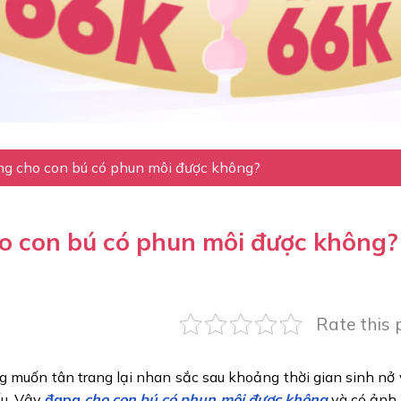
ng cho con bú có phun môi được không?
ho con bú có phun môi được không?
Rate this 
 muốn tân trang lại nhan sắc sau khoảng thời gian sinh nở 
ếu. Vậy
đang
cho con bú có phun môi được không
và có ảnh