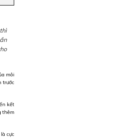
thì
cần
cho
ủa môi
n trước
ến kết
g thêm
là cực