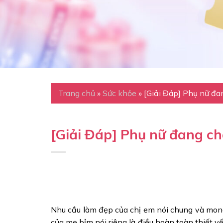
Trang chủ
»
Sức khỏe
»
[Giải Đáp] Phụ nữ đa
[Giải Đáp] Phụ nữ đang c
Nhu cầu làm đẹp của chị em nói chung và mong
của mẹ bỉm nói riêng là điều hoàn toàn thiết y