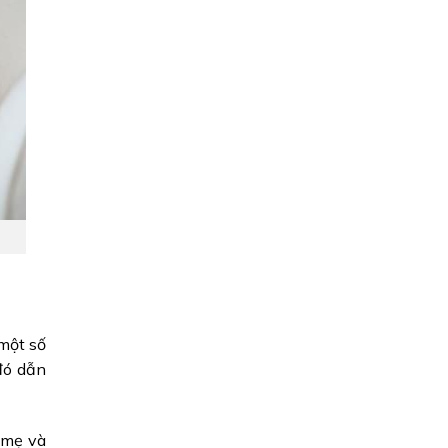
một số
đó dẫn
a mẹ và