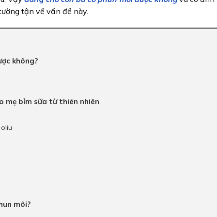
 tường tận về vấn đề này.
ược không?
o mẹ bỉm sữa từ thiên nhiên
oliu
phun môi?