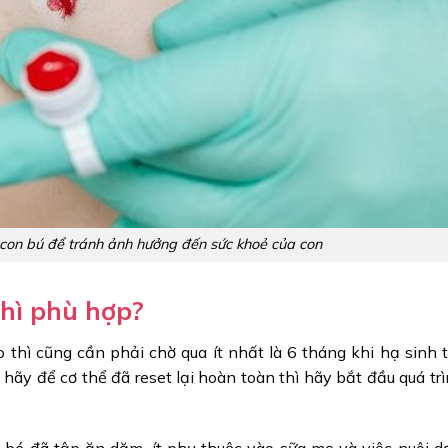
 con bú để tránh ảnh hưởng đến sức khoẻ của con
thì phù hợp?
 thì cũng cần phải chờ qua ít nhất là 6 tháng khi hạ sinh t
hãy để cơ thể đã reset lại hoàn toàn thì hãy bắt đầu quá tr
c bé đã tập ăn dặm, ít phụ thuộc vào sữa mẹ và việc nuôi d