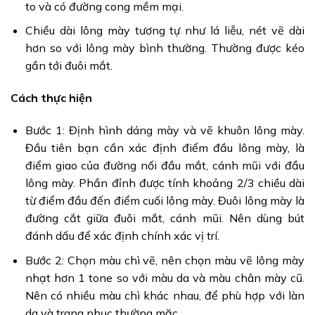
to và có đường cong mềm mại.
Chiều dài lông mày tương tự như lá liễu, nét vẽ dài
hơn so với lông mày bình thường. Thường được kéo
gần tới đuôi mắt.
Cách thực hiện
Bước 1: Định hình dáng mày và vẽ khuôn lông mày.
Đầu tiên bạn cần xác định điểm đầu lông mày, là
điểm giao của đường nối đầu mắt, cánh mũi với đầu
lông mày. Phần đỉnh được tính khoảng 2/3 chiều dài
từ điểm đầu đến điểm cuối lông mày. Đuôi lông mày là
đường cắt giữa đuôi mắt, cánh mũi. Nên dùng bút
đánh dấu để xác định chính xác vị trí.
Bước 2: Chọn màu chì vẽ, nên chọn màu vẽ lông mày
nhạt hơn 1 tone so với màu da và màu chân mày cũ.
Nên có nhiều màu chì khác nhau, để phù hợp với làn
da và trang phục thường mặc.