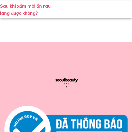
Sau khi xăm môi ăn rau
lang được không?