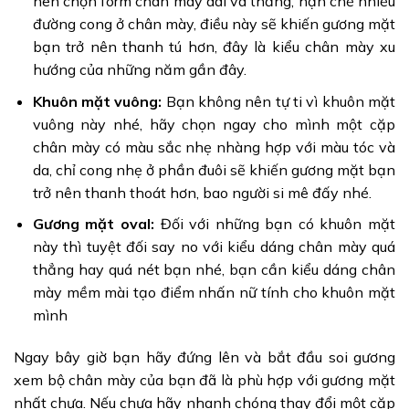
nên chọn form chân mày dài và thẳng, hạn chế nhiều
đường cong ở chân mày, điều này sẽ khiến gương mặt
bạn trở nên thanh tú hơn, đây là kiểu chân mày xu
hướng của những năm gần đây.
Khuôn mặt vuông:
Bạn không nên tự ti vì khuôn mặt
vuông này nhé, hãy chọn ngay cho mình một cặp
chân mày có màu sắc nhẹ nhàng hợp với màu tóc và
da, chỉ cong nhẹ ở phần đuôi sẽ khiến gương mặt bạn
trở nên thanh thoát hơn, bao người si mê đấy nhé.
Gương mặt oval:
Đối với những bạn có khuôn mặt
này thì tuyệt đối say no với kiểu dáng chân mày quá
thẳng hay quá nét bạn nhé, bạn cần kiểu dáng chân
mày mềm mài tạo điểm nhấn nữ tính cho khuôn mặt
mình
Ngay bây giờ bạn hãy đứng lên và bắt đầu soi gương
xem bộ chân mày của bạn đã là phù hợp với gương mặt
nhất chưa. Nếu chưa hãy nhanh chóng thay đổi một cặp