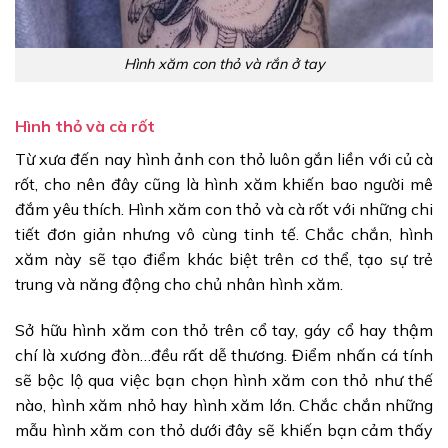
Hình xăm con thỏ và rắn ở tay
Hình thỏ và cà rốt
Từ xưa đến nay hình ảnh con thỏ luôn gắn liền với củ cà
rốt, cho nên đây cũng là hình xăm khiến bao người mê
đắm yêu thích. Hình xăm con thỏ và cà rốt với những chi
tiết đơn giản nhưng vô cùng tinh tế. Chắc chắn, hình
xăm này sẽ tạo điểm khác biệt trên cơ thể, tạo sự trẻ
trung và năng động cho chủ nhân hình xăm.
Sở hữu hình xăm con thỏ trên cổ tay, gáy cổ hay thậm
chí là xương đòn…đều rất dễ thương. Điểm nhấn cá tính
sẽ bộc lộ qua việc bạn chọn hình xăm con thỏ như thế
nào, hình xăm nhỏ hay hình xăm lớn. Chắc chắn những
mẫu hình xăm con thỏ dưới đây sẽ khiến bạn cảm thấy