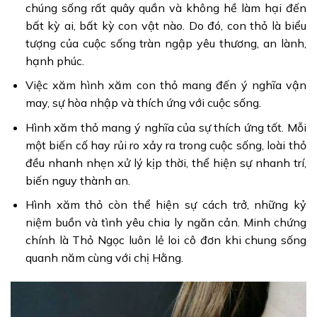
chúng sống rất quây quần và không hề làm hại đến
bất kỳ ai, bất kỳ con vật nào. Do đó, con thỏ là biểu
tượng của cuộc sống tràn ngập yêu thương, an lành,
hạnh phúc.
Việc xăm hình xăm con thỏ mang đến ý nghĩa vận
may, sự hòa nhập và thích ứng với cuộc sống.
Hình xăm thỏ mang ý nghĩa của sự thích ứng tốt. Mỗi
một biến cố hay rủi ro xảy ra trong cuộc sống, loài thỏ
đều nhanh nhẹn xử lý kịp thời, thể hiện sự nhanh trí,
biến nguy thành an.
Hình xăm thỏ còn thể hiện sự cách trở, những kỷ
niệm buồn và tình yêu chia ly ngăn cản. Minh chứng
chính là Thỏ Ngọc luôn lẻ loi cô đơn khi chung sống
quanh năm cùng với chị Hằng.