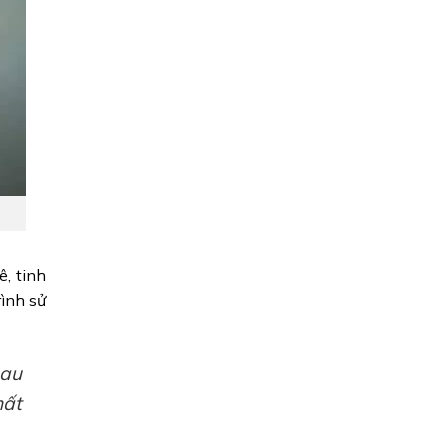
, tinh
rình sử
sau
hất