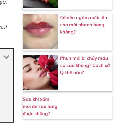
ệu,
Có nên ngâm nước ấm
cho môi nhanh bong
oul
không?
Phun môi bị chảy máu
có sao không? Cách xử
lý thế nào?
Sau khi xăm
môi ăn rau lang
được không?