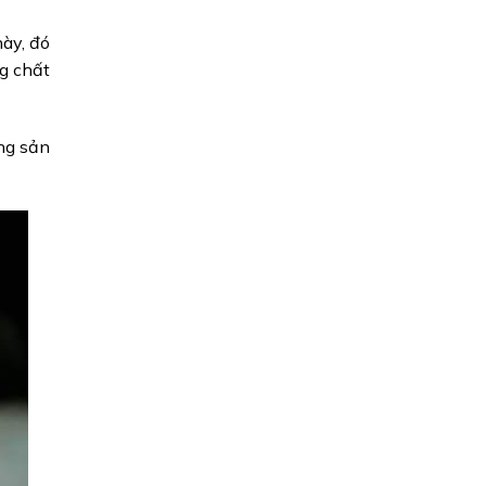
này, đó
ng chất
ng sản