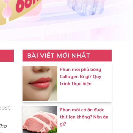
BÀI VIẾT MỚI NHẤT
Phun môi phủ bóng
Collagen là gì? Quy
trình thực hiện
post
Phun môi có ăn được
thịt lợn không? Nên ăn
gì?
Cho