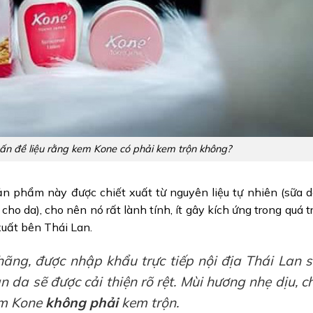
vấn đề liệu rằng kem Kone có phải kem trộn không?
 phẩm này được chiết xuất từ nguyên liệu tự nhiên (sữa dê
ho da), cho nên nó rất lành tính, ít gây kích ứng trong quá t
xuất bên Thái Lan.
ãng, được nhập khẩu trực tiếp nội địa Thái Lan 
n da sẽ được cải thiện rõ rệt. Mùi hương nhẹ dịu, c
em Kone
không phải
kem trộn.