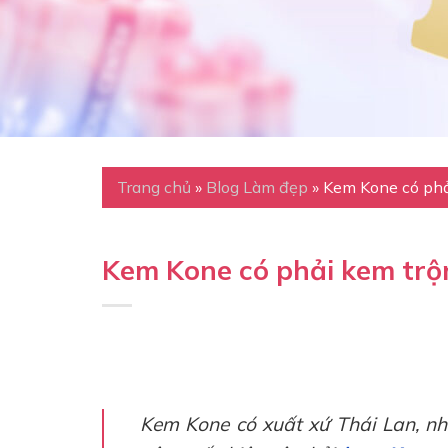
Trang chủ
»
Blog Làm đẹp
»
Kem Kone có phả
Kem Kone có phải kem trộ
Kem Kone có xuất xứ Thái Lan, nh