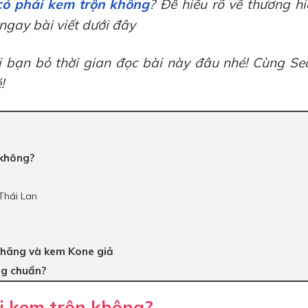
ó phải kem trộn không
? Để hiểu rõ về thương hi
ngay bài viết dưới đây
 bạn bỏ thời gian đọc bài này đâu nhé! Cùng Se
!
 không?
Thái Lan
 hãng và kem Kone giả
ng chuẩn?
i kem trộn không?