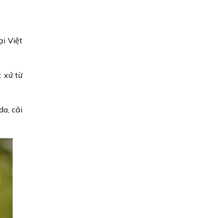
i Việt
 xứ từ
a, cải