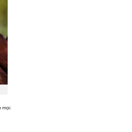
m mại.