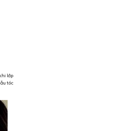
khi lớp
ẫu tóc