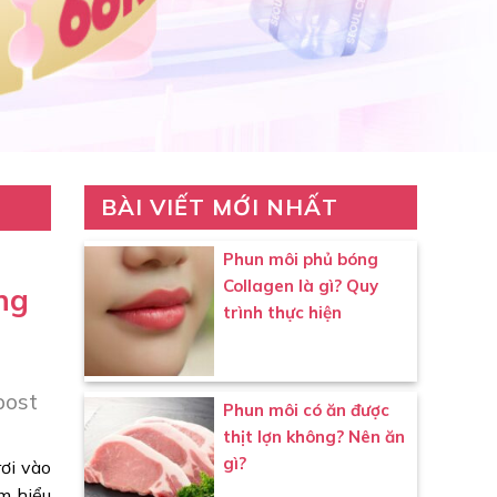
BÀI VIẾT MỚI NHẤT
Phun môi phủ bóng
Collagen là gì? Quy
ng
trình thực hiện
post
Phun môi có ăn được
thịt lợn không? Nên ăn
gì?
ơi vào
m hiểu