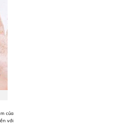
ểm của
iền với