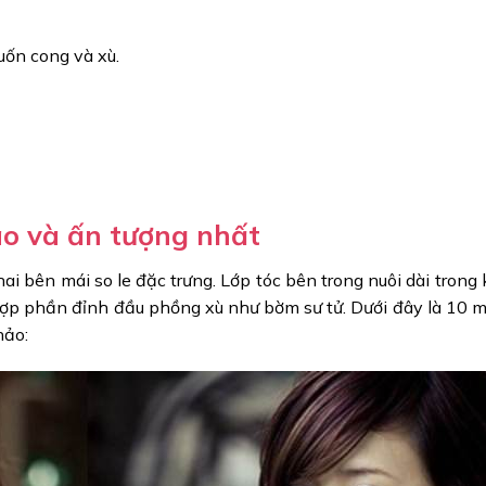
uốn cong và xù.
áo và ấn tượng nhất
ai bên mái so le đặc trưng. Lớp tóc bên trong nuôi dài trong 
ợp phần đỉnh đầu phồng xù như bờm sư tử. Dưới đây là 10 m
hảo: