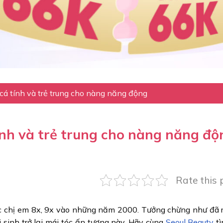
 cá tính và trẻ trung cho nàng năng động
tính và trẻ trung cho nàng năng độ
Rate this 
c chị em 8x, 9x vào những năm 2000. Tưởng chừng như đã r
sinh trở lại mái tóc ấn tượng này. Hãy cùng
Seoul Beauty
tì