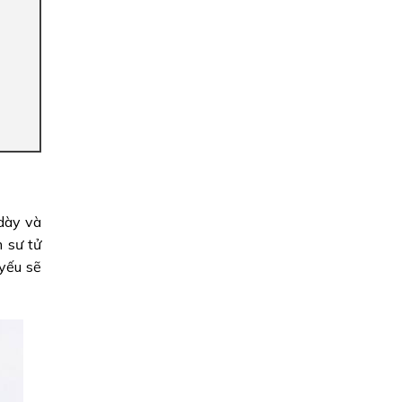
 dày và
 sư tử
 yếu sẽ