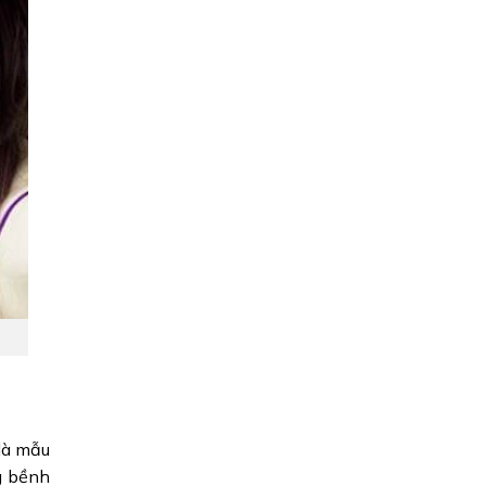
 là mẫu
g bềnh