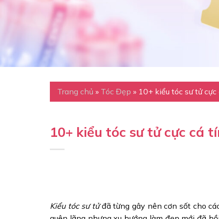
Trang chủ
»
Tóc Đẹp
»
10+ kiểu tóc sư tử cực
10+ kiểu tóc sư tử cực cá 
Kiểu tóc sư tử
đã từng gây nên cơn sốt cho cá
quên lãng nhưng xu hướng làm đẹp mới đã hồi 