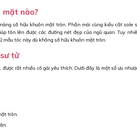
n mặt nào?
 nàng sở hữu khuôn mặt tròn. Phần mái cùng kiểu cắt sole s
iúp tôn lên được các đường nét đẹp của ngũ quan. Tuy nhiê
ử mẫu tóc này dù không sở hữu khuôn mặt tròn.
sư tử
i, được rất nhiều cô gái yêu thích. Dưới đây là một số ưu như
ặt tròn.
ân.