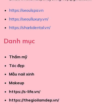
https://seoulspa.vn
https://seoulluxury.vn/
https://sharkdental.vn/
Danh mục
Thẩm mỹ
Tóc đẹp
Mẫu nail xinh
Makeup
https://s-life.vn/
https://thegioilamdep.vn/