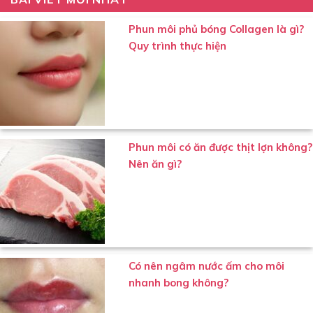
Phun môi phủ bóng Collagen là gì?
Quy trình thực hiện
Phun môi có ăn được thịt lợn không?
Nên ăn gì?
Có nên ngâm nước ấm cho môi
nhanh bong không?