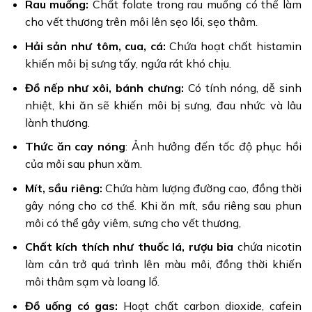
Rau muống:
Chất folate trong rau muống có thể làm
cho vết thương trên môi lên sẹo lồi, sẹo thâm.
Hải sản như tôm, cua, cá:
Chứa hoạt chất histamin
khiến môi bị sưng tấy, ngứa rát khó chịu.
Đồ nếp như xôi, bánh chưng:
Có tính nóng, dễ sinh
nhiệt, khi ăn sẽ khiến môi bị sưng, đau nhức và lâu
lành thương.
Thức ăn cay nóng
: Ảnh hưởng đến tốc độ phục hồi
của môi sau phun xăm.
Mít, sầu riêng:
Chứa hàm lượng đường cao, đồng thời
gây nóng cho cơ thể. Khi ăn mít, sầu riêng sau phun
môi có thể gây viêm, sưng cho vết thương,
Chất kích thích như thuốc lá, rượu bia
chứa nicotin
làm cản trở quá trình lên màu môi, đồng thời khiến
môi thâm sạm và loang lổ.
Đồ uống có gas:
Hoạt chất carbon dioxide, cafein