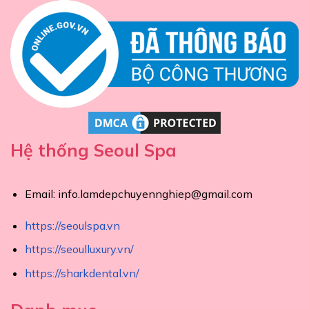
Hệ thống Seoul Spa
Email:
info.lamdepchuyennghiep@gmail.com
https://seoulspa.vn
https://seoulluxury.vn/
https://sharkdental.vn/