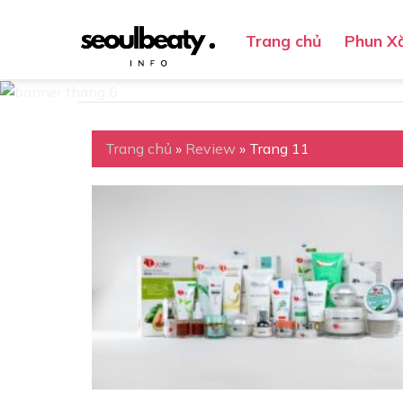
Skip
to
Trang chủ
Phun X
content
Trang chủ
»
Review
»
Trang 11