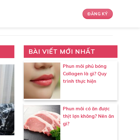
ĐĂNG KÝ
BÀI VIẾT MỚI NHẤT
Phun môi phủ bóng
Collagen là gì? Quy
trình thực hiện
Phun môi có ăn được
thịt lợn không? Nên ăn
gì?