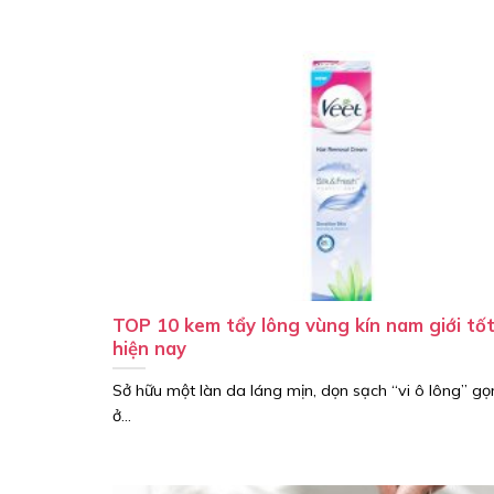
TOP 10 kem tẩy lông vùng kín nam giới tố
hiện nay
Sở hữu một làn da láng mịn, dọn sạch “vi ô lông” g
ở...