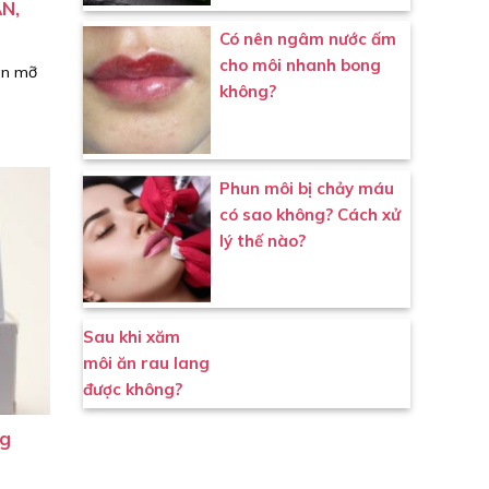
ÀN,
Có nên ngâm nước ấm
cho môi nhanh bong
an mỡ
không?
Phun môi bị chảy máu
có sao không? Cách xử
lý thế nào?
Sau khi xăm
môi ăn rau lang
được không?
ng