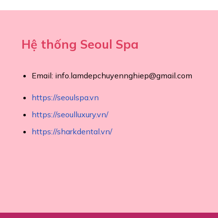
Hệ thống Seoul Spa
Email:
info.lamdepchuyennghiep@gmail.com
https://seoulspa.vn
https://seoulluxury.vn/
https://sharkdental.vn/