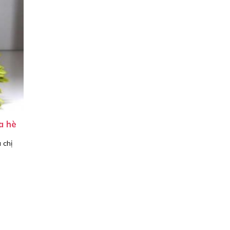
a hè
 chị