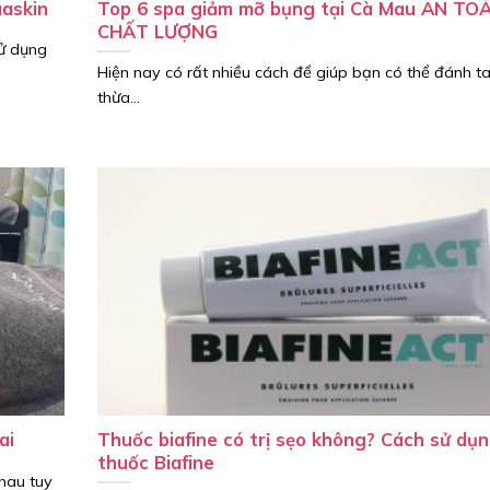
aaskin
Top 6 spa giảm mỡ bụng tại Cà Mau AN TO
CHẤT LƯỢNG
sử dụng
Hiện nay có rất nhiều cách để giúp bạn có thể đánh t
thừa...
ai
Thuốc biafine có trị sẹo không? Cách sử dụ
thuốc Biafine
hau tuy