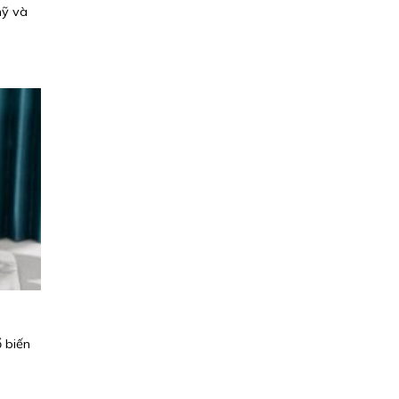
mỹ và
 biến