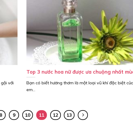
Top 3 nước hoa nữ được ưa chuộng nhất mù
gội với
Bạn có biết hương thơm là một loại vũ khí đặc biệt của
em...
8
9
10
11
12
13