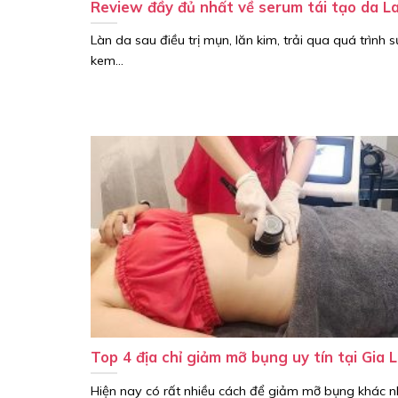
Review đầy đủ nhất về serum tái tạo da L
Làn da sau điều trị mụn, lăn kim, trải qua quá trình 
kem...
Top 4 địa chỉ giảm mỡ bụng uy tín tại Gia L
Hiện nay có rất nhiều cách để giảm mỡ bụng khác n