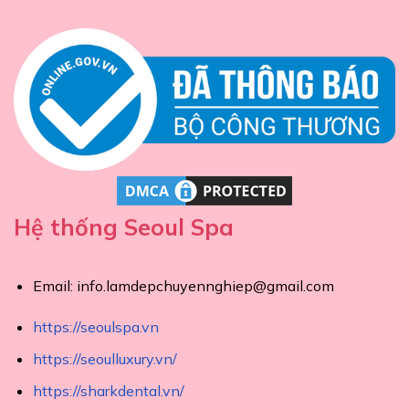
Hệ thống Seoul Spa
Email:
info.lamdepchuyennghiep@gmail.com
https://seoulspa.vn
https://seoulluxury.vn/
https://sharkdental.vn/