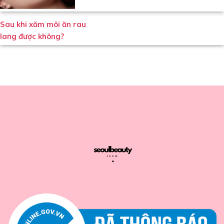
Sau khi xăm môi ăn rau
lang được không?