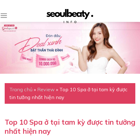
Skip
to
content
Trang chủ
»
Review
»
Top 10 Spa ở tại tam kỳ được
tin tưởng nhất hiện nay
Top 10 Spa ở tại tam kỳ được tin tưởng
nhất hiện nay