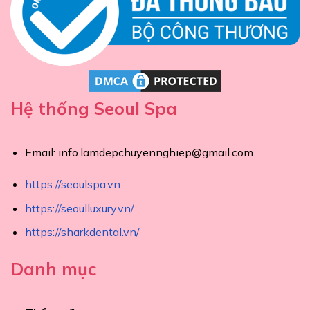
Hệ thống Seoul Spa
Email:
info.lamdepchuyennghiep@gmail.com
https://seoulspa.vn
https://seoulluxury.vn/
https://sharkdental.vn/
Danh mục