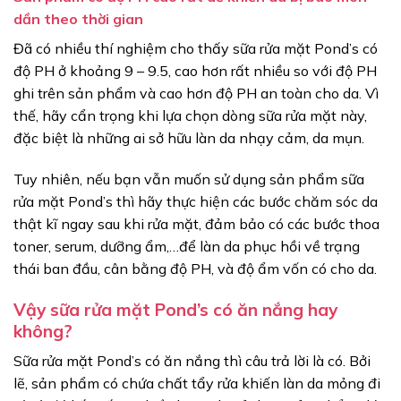
dần theo thời gian
Đã có nhiều thí nghiệm cho thấy sữa rửa mặt Pond’s có
độ PH ở khoảng 9 – 9.5, cao hơn rất nhiều so với độ PH
ghi trên sản phẩm và cao hơn độ PH an toàn cho da. Vì
thế, hãy cẩn trọng khi lựa chọn dòng sữa rửa mặt này,
đặc biệt là những ai sở hữu làn da nhạy cảm, da mụn.
Tuy nhiên, nếu bạn vẫn muốn sử dụng sản phẩm sữa
rửa mặt Pond’s thì hãy thực hiện các bước chăm sóc da
thật kĩ ngay sau khi rửa mặt, đảm bảo có các bước thoa
toner, serum, dưỡng ẩm,…để làn da phục hồi về trạng
thái ban đầu, cân bằng độ PH, và độ ẩm vốn có cho da.
Vậy sữa rửa mặt Pond’s có ăn nắng hay
không?
Sữa rửa mặt Pond’s có ăn nắng thì câu trả lời là có. Bởi
lẽ, sản phẩm có chứa chất tẩy rửa khiến làn da mỏng đi