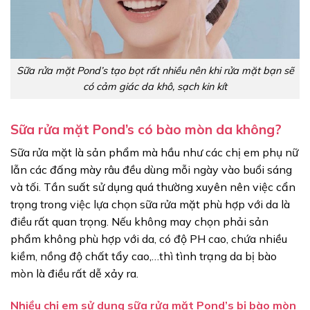
Sữa rửa mặt Pond’s tạo bọt rất nhiều nên khi rửa mặt bạn sẽ
có cảm giác da khô, sạch kin kít
Sữa rửa mặt Pond’s có bào mòn da không?
Sữa rửa mặt là sản phẩm mà hầu như các chị em phụ nữ
lẫn các đấng mày râu đều dùng mỗi ngày vào buổi sáng
và tối. Tần suất sử dụng quá thường xuyên nên việc cẩn
trọng trong việc lựa chọn sữa rửa mặt phù hợp với da là
điều rất quan trọng. Nếu không may chọn phải sản
phẩm không phù hợp với da, có độ PH cao, chứa nhiều
kiềm, nồng độ chất tẩy cao,…thì tình trạng da bị bào
mòn là điều rất dễ xảy ra.
Nhiều chị em sử dụng sữa rửa mặt Pond’s bị bào mòn