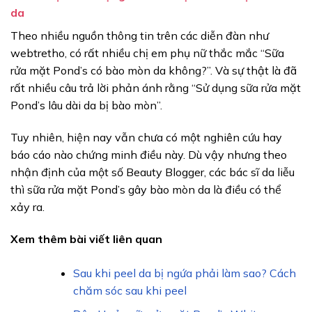
da
Theo nhiều nguồn thông tin trên các diễn đàn như
webtretho, có rất nhiều chị em phụ nữ thắc mắc “Sữa
rửa mặt Pond’s có bào mòn da không?”. Và sự thật là đã
rất nhiều câu trả lời phản ánh rằng “Sử dụng sữa rửa mặt
Pond’s lâu dài da bị bào mòn”.
Tuy nhiên, hiện nay vẫn chưa có một nghiên cứu hay
báo cáo nào chứng minh điều này. Dù vậy nhưng theo
nhận định của một số Beauty Blogger, các bác sĩ da liễu
thì sữa rửa mặt Pond’s gây bào mòn da là điều có thể
xảy ra.
Xem thêm bài viết liên quan
Sau khi peel da bị ngứa phải làm sao? Cách
chăm sóc sau khi peel