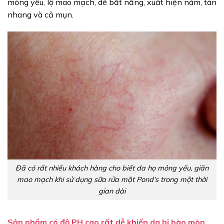
mỏng yếu, lộ mao mạch, dễ bắt nắng, xuất hiện nám, tàn
nhang và cả mụn.
Đã có rất nhiều khách hàng cho biết da họ mỏng yếu, giãn
mao mạch khi sử dụng sữa rửa mặt Pond’s trong một thời
gian dài
Sản phẩm có độ PH cao rất dễ khiến da bị bào mòn