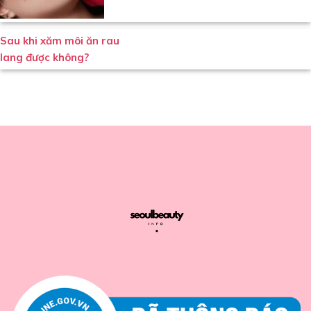
Sau khi xăm môi ăn rau
lang được không?