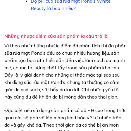
Độ pH của sữa rửa mặt Pond’s White
Beauty là bao nhiêu?
Những nhược điểm của sản phẩm là câu trả lời
Vì theo như những nhược điểm đã phân tích thì đa phần
sữa rửa mặt Pond’s đều có chứa nhiều hương liệu, sản
phẩm tạo bọt rất nhiều dẫn đến việc làm sạch da mạnh
mẽ, chứng tỏ lượng chất tẩy trong sản phẩm khá cao.
Đây là lý giải dành cho những ai thắc mắc tại sao sau
khi dùng sữa rửa mặt Pond’s, chúng ta thường có cảm
giác da quá sạch, sờ thấy da kin kít. Chỉ những yếu tố
này cũng đủ để khiến da bị mỏng dần theo thời gian.
Đặc biệt nếu sử dụng sản phẩm có độ PH cao trong thời
gian dài, sẽ phá vỡ lớp màng lipid bảo vệ tự nhiên trên
da và gây khô da. Theo thời gian da có thể bị ăn mòn,