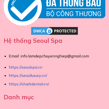
Hệ thống Seoul Spa
Email:
info.lamdepchuyennghiep@gmail.com
https://seoulspa.vn
https://seoulluxury.vn/
https://sharkdental.vn/
Danh mục